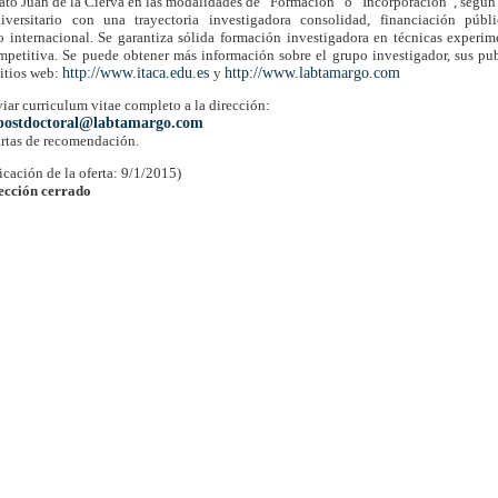
rato Juan de la Cierva en las modalidades de “Formación” o “Incorporación”, según l
niversitario con una trayectoria investigadora consolidad, financiación pú
 internacional. Se garantiza sólida formación investigadora en técnicas experi
mpetitiva. Se puede obtener más información sobre el grupo investigador, sus publi
sitios web:
http://www.itaca.edu.es
y
http://www.labtamargo.com
iar curriculum vitae completo a la dirección:
apostdoctoral@labtamargo.com
artas de recomendación.
icación de la oferta: 9/1/2015)
lección cerrado