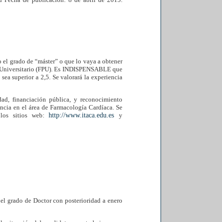
 el grado de “máster” o que lo vaya a obtener
do Universitario (FPU). Es INDISPENSABLE que
sea superior a 2,5. Se valorará la experiencia
dad, financiación pública, y reconocimiento
encia en el área de Farmacología Cardíaca. Se
 los sitios web:
http://www.itaca.edu.es
y
el grado de Doctor con posterioridad a enero