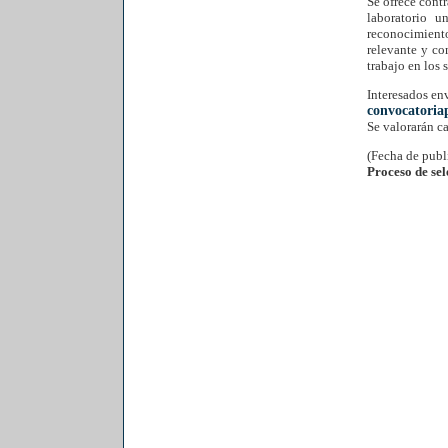
Se ofrece cont
laboratorio u
reconocimiento
relevante y co
trabajo en los 
Interesados env
convocatori
Se valorarán c
(Fecha de publ
Proceso de se