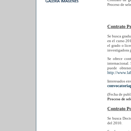
Proceso de sel
Contrato Pr
Se busca gradu
en el curso 20
el grado o lic
investigadora p
Se ofrece con
internacional.
puede obtene
http://www.l
Interesados env
convocatori
(Fecha de publ
Proceso de se
Contrato Po
Se busca Docto
del 2010.