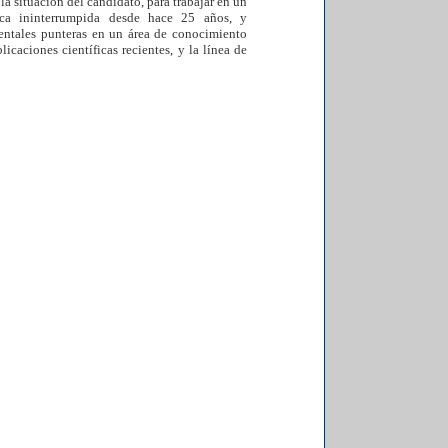
a situación del candidato, para trabajar en un
blica ininterrumpida desde hace 25 años, y
mentales punteras en un área de conocimiento
caciones científicas recientes, y la línea de