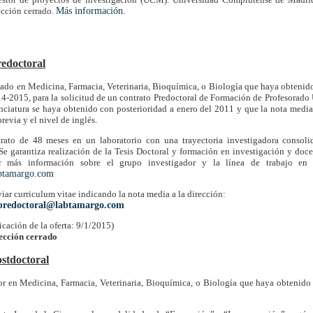
ección cerrado.
Más información.
edoctoral
ado en Medicina, Farmacia, Veterinaria, Bioquímica, o Biología que haya obtenido
14-2015, para la solicitud de un contrato Predoctoral de Formación de Profesora
enciatura se haya obtenido con posterioridad a enero del 2011 y que la nota media 
revia y el nivel de inglés.
trato de 48 meses en un laboratorio con una trayectoria investigadora consoli
 Se garantiza realización de la Tesis Doctoral y formación en investigación y doc
r más información sobre el grupo investigador y la línea de trabajo en
abtamargo.com
iar curriculum vitae indicando la nota media a la dirección:
apredoctoral@labtamargo.com
icación de la oferta: 9/1/2015)
lección cerrado
stdoctoral
r en Medicina, Farmacia, Veterinaria, Bioquímica, o Biología que haya obtenido 